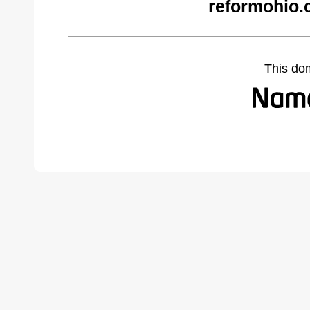
reformohio.
This do