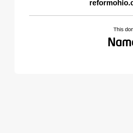
reformohio.
This do